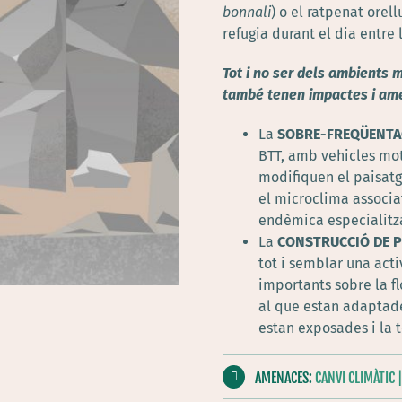
bonnali
) o el ratpenat orellu
refugia durant el dia entre l
Tot i no ser dels ambients m
també tenen impactes i am
La
SOBRE-FREQÜENT
BTT, amb vehicles moto
modifiquen el paisatge
el microclima associat
endèmica especialitza
La
CONSTRUCCIÓ DE P
tot i semblar una acti
importants sobre la fl
al que estan adaptade
estan exposades i la 
AMENACES:
CANVI CLIMÀTIC 