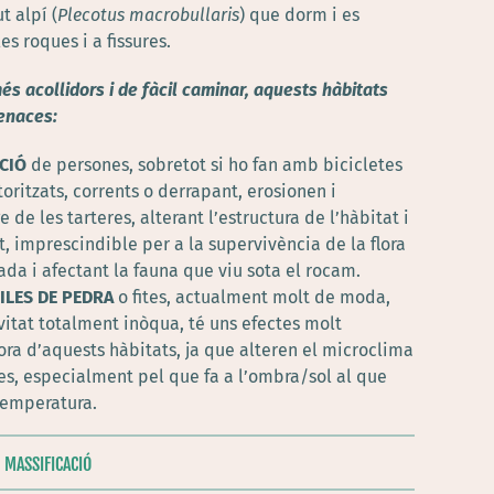
t alpí (
Plecotus macrobullaris
) que dorm i es
es roques i a fissures
.
és acollidors i de fàcil caminar, aquests hàbitats
enaces:
ACIÓ
de persones, sobretot si ho fan amb bicicletes
ritzats, corrents o derrapant, erosionen i
 de les tarteres, alterant l’estructura de l’hàbitat i
, imprescindible per a la supervivència de la flora
da i afectant la fauna que viu sota el rocam.
ILES DE PEDRA
o fites, actualment molt de moda,
vitat totalment inòqua, té uns efectes molt
ora d’aquests hàbitats, ja que alteren el microclima
s, especialment pel que fa a l’ombra/sol al que
temperatura.
| MASSIFICACIÓ