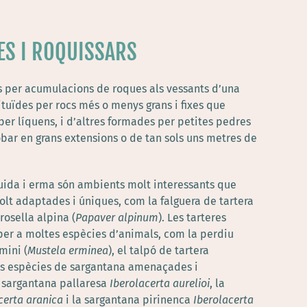
ES I ROQUISSARS
 per acumulacions de roques als vessants d’una
tuïdes per rocs més o menys grans i fixes que
er líquens, i d’altres formades per petites pedres
bar en grans extensions o de tan sols uns metres de
uida i erma són ambients molt interessants que
olt adaptades i úniques, com la falguera de tartera
 rosella alpina (
Papaver alpinum
). Les tarteres
per a moltes espècies d’animals, com la perdiu
rmini (
Mustela erminea
), el talpó de tartera
es espècies de sargantana amenaçades i
 sargantana pallaresa
Iberolacerta aurelioi
, la
certa aranica
i la sargantana pirinenca
Iberolacerta