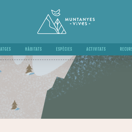
TATGES
HÀBITATS
ESPÈCIES
ACTIVITATS
RECUR