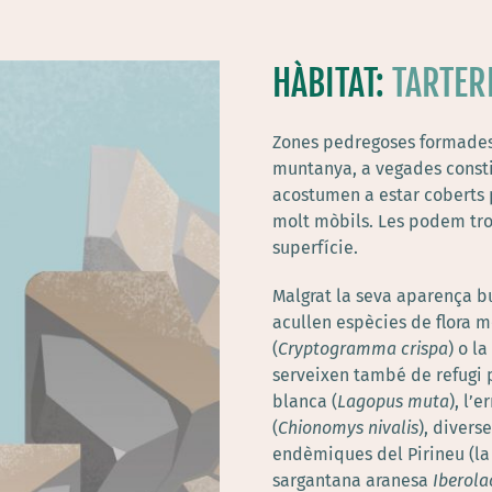
HÀBITAT:
TARTER
Zones pedregoses formades
muntanya, a vegades consti
acostumen a estar coberts p
molt mòbils. Les podem tro
superfície.
Malgrat la seva aparença b
acullen espècies de flora m
(
Cryptogramma crispa
) o la
s
erveixen també de refugi 
blanca (
Lagopus muta
), l’e
(
Chionomys nivalis
),
divers
endèmiques del Pirineu (la
sargantana aranesa
Iberola