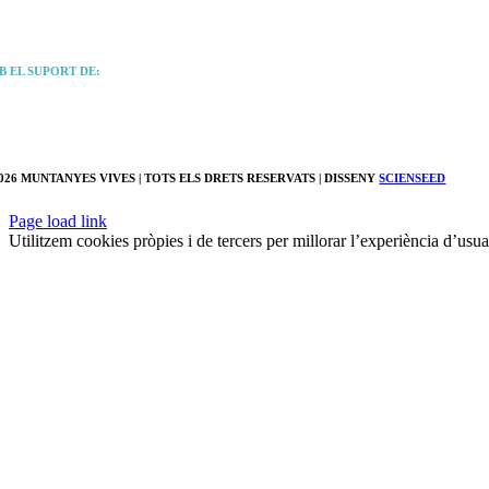
B EL SUPORT DE:
2026
MUNTANYES VIVES
| TOTS ELS DRETS RESERVATS | DISSENY
SCIENSEED
Page load link
Utilitzem cookies pròpies i de tercers per millorar l’experiència d’usua
Go
to
Top