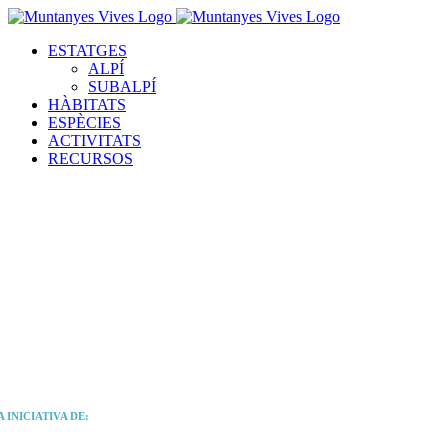
Skip
to
Search
ESTATGES
content
for:
ALPÍ
SUBALPÍ
HÀBITATS
ESPÈCIES
ACTIVITATS
RECURSOS
 INICIATIVA DE: