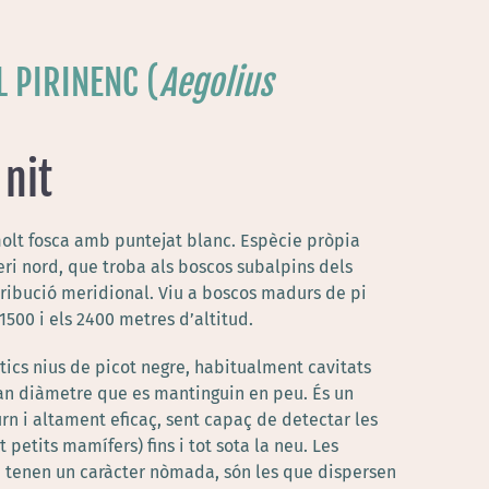
 PIRINENC
(
Aegolius
 nit
molt fosca amb puntejat blanc. Espècie pròpia
feri nord, que troba als boscos subalpins dels
stribució meridional.
Viu a boscos madurs de pi
 1500 i els 2400 metres d’altitud.
ntics nius de picot negre, habitualment cavitats
ran diàmetre que es mantinguin en peu.
És un
n i altament eficaç, sent capaç de detectar les
 petits mamífers) fins i tot sota la neu.
Les
 tenen un caràcter nòmada, són les que dispersen