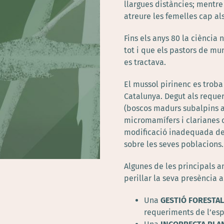
llargues distàncies; mentre
atreure les femelles cap als
Fins els anys 80 la ciència 
tot i que els pastors de m
es tractava.
El mussol pirinenc es trob
Catalunya. Degut als reque
(boscos madurs subalpins a
micromamífers i clarianes o
modificació inadequada del
sobre les seves poblacions.
Algunes de les principals a
perillar la seva presència 
Una
GESTIÓ FORESTA
requeriments de l’esp