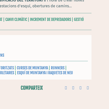
IFICACIÓ DEL TERRITORI
a l’hora de crear noves
 estacions d’esquí, obertures de camins…
T | CANVI CLIMÀTIC | INCREMENT DE DEPREDADORS | GESTIÓ
INS
TORITZATS
|
CURSES DE MUNTANYA
|
RUNNERS
|
OLETAIRES
|
ESQUÍ DE MUNTANYA I RAQUETES DE NEU
COMPARTEIX