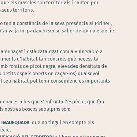
 que els mascles són territorials i canten per
 seus territoris.
no tenia constància de la seva presència al Pirineu,
untanya ja en parlaven sense saber de quina espècie
a amenaçat i està catalogat com a Vulnerable a
riments d’hàbitat tan concrets que necessita
mb forats de picot negre, elevades densitats de
 petits espais oberts on caçar-los) qualsevol
 seu hàbitat pot tenir conseqüències importants
menaces a les que s’enfronta l’espècie, que fan
als nostres boscos subalpins són:
L INADEQUADA
, que no tingui en compte els
ècie.