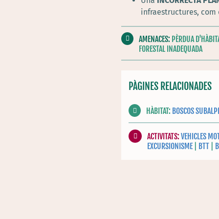
Una
INCORRECTA PLAN
infraestructures, com
AMENACES:
PÈRDUA D'HÀBITA
FORESTAL INADEQUADA
PÀGINES RELACIONADES
HÀBITAT:
BOSCOS SUBALP
ACTIVITATS:
VEHICLES MO
EXCURSIONISME
|
BTT
|
B