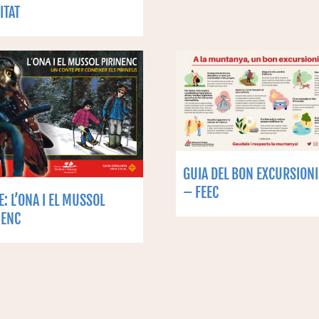
ITAT
GUIA DEL BON EXCURSIONI
– FEEC
: L’ONA I EL MUSSOL
NENC