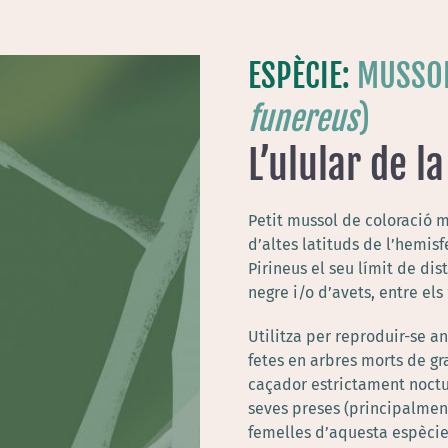
ESPÈCIE:
MUSSOL
funereus
)
L’ulular de la
Petit mussol de coloració 
d’altes latituds de l’hemis
Pirineus el seu límit de di
negre i/o d’avets, entre els
Utilitza per reproduir-se a
fetes en arbres morts de g
caçador estrictament noctur
seves preses (principalment
femelles d’aquesta espècie