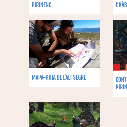
PIRINENC
L’HÀB
MAPA-GUIA DE L’ALT SEGRE
CONTE
PIRI