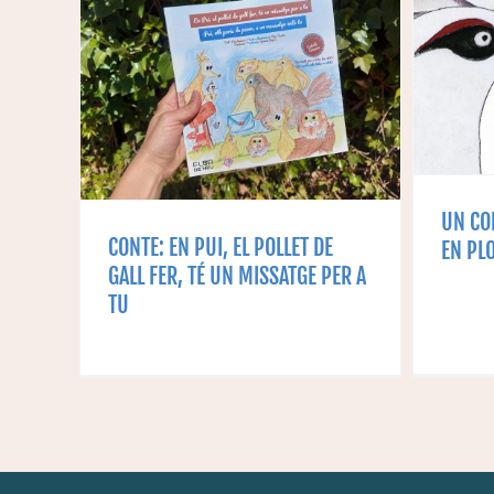
 EL
UN CONTE DE LA
UN
FER,
PERDIU BLANCA: EN
F
GE
PLOMAT
UN CO
CONTE: EN PUI, EL POLLET DE
EN PL
GALL FER, TÉ UN MISSATGE PER A
TU