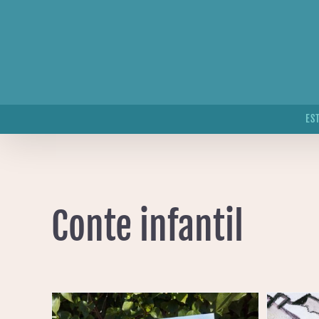
Skip
to
content
ES
Conte infantil