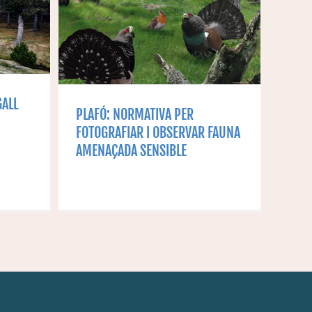
AR I
UNA
A
GALL
PLAFÓ: NORMATIVA PER
FOTOGRAFIAR I OBSERVAR FAUNA
AMENAÇADA SENSIBLE