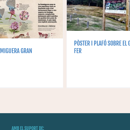
PER FOTOGRAFI
PÒSTER I PLAFÓ
OBSERVAR FA
BRE EL GALL FER
AMENAÇAD
SENSIBLE
PÒSTER I PLAFÓ SOBRE EL 
RMIGUERA GRAN
FER
AMB EL SUPORT DE: