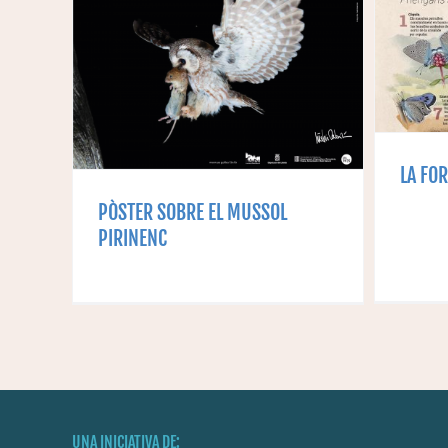
LA FORMIGUERA
 EL
SO
GRAN
ENC
LA FO
PÒSTER SOBRE EL MUSSOL
PIRINENC
UNA INICIATIVA DE: