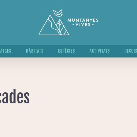
TATGES
HÀBITATS
ESPÈCIES
ACTIVITATS
RECUR
çades