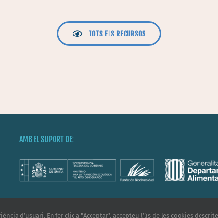
TOTS ELS RECURSOS
AMB EL SUPORT DE:
iència d’usuari. En fer clic a "Acceptar", accepteu l’ús de les cookies descrit