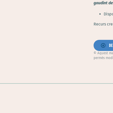
gaudint de
Disp
Recurs cr
DE
© Aquest mat
permés modif