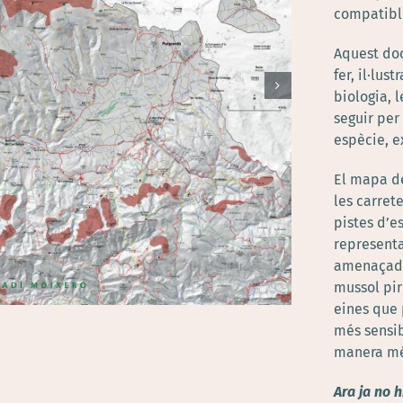
compatibl
Aquest doc
fer, il·lus
biologia, 
seguir per
espècie, e
El mapa de
les carret
pistes d’e
representa
amenaçades
mussol pir
eines que 
més sensib
manera mé
Ara ja no 