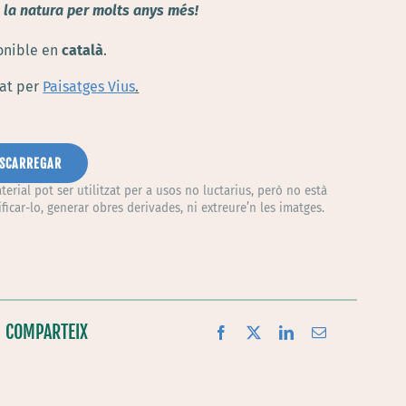
 la natura per molts anys més!
onible en
català
.
eat per
Paisatges Vius
.
SCARREGAR
erial pot ser utilitzat per a usos no luctarius, però no està
icar-lo, generar obres derivades, ni extreure’n les imatges.
COMPARTEIX