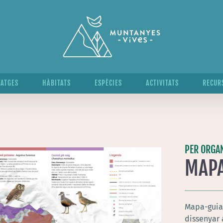
TATGES
HÀBITATS
ESPÈCIES
ACTIVITATS
RECUR
PER ORGAN
MAPA
Mapa-guia 
dissenyar 