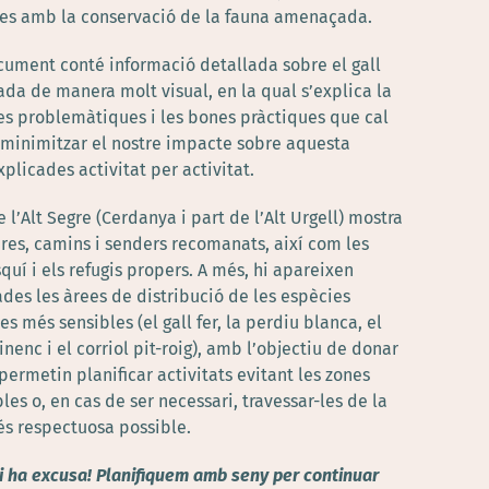
es amb la conservació de la fauna amenaçada.
ument conté informació detallada sobre el gall
trada de manera molt visual, en la qual s’explica la
les problemàtiques i les bones pràctiques que cal
 minimitzar el nostre impacte sobre aquesta
xplicades activitat per activitat.
 l’Alt Segre (Cerdanya i part de l’Alt Urgell) mostra
eres, camins i senders recomanats, així com les
squí i els refugis propers. A més, hi apareixen
des les àrees de distribució de les espècies
 més sensibles (el gall fer, la perdiu blanca, el
inenc i el corriol pit-roig), amb l’objectiu de donar
permetin planificar activitats evitant les zones
les o, en cas de ser necessari, travessar-les de la
s respectuosa possible.
hi ha excusa! Planifiquem amb seny per continuar