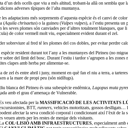
ta d’un dels ocells que viu a més altitud, trobant-la allà on sembla que la
ndicions adverses típiques de l’alta muntanya.
 les adaptacions més sorprenents d’aquesta espècie és el canvi de color 
a (
Aquila chrisaetus
) o la guineu (
Vulpes vulpes
)
, a l’estiu presenta un
rn les seves plomes són canviades per d’altres totalment blanques, que l
cula)
de color vermell molt viu, especialment evident durant el zel.
er sobreviure al fred té les plomes del cos dobles, per evitar perdre cal
 espècie resident durant tot l’any a les muntanyes del Pirineu
(no migra
er sobre del límit del bosc.
Durant l’estiu i tardor s’agrupen a les zones
tites clapes amb herba per alimentar-se.
 de zel és entre abril i juny, moment en què fan el niu a terra, a tartere
xen a la mare de propi peu (són nidífugs).
diu blanca del Pirineu és una subespècie endèmica,
Lagopus muta pyre
gada amb el grau d’amenaça de Vulnerable.
Es veu afectada per la
MASSIFICACIÓ DE LES ACTIVITATS L
excursionistes, BTT,
runners
, vehicles motoritzats, gossos deslligats… l
podent afectar la seva condició corporal i condicionant així l’èxit de 
es veuen atrets per les restes de menjar dels visitants.
La
COL·LISIÓ AMB INFRAESTRUCTURES
, especialment amb e