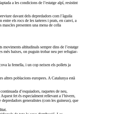
ptada a les condicions de l’estatge alpí, resistint
obreviure davant dels depredadors com l’àguila
entre els rocs de les tarteres i prats, en canvi, a
Els mascles presenten una mena de cella
its moviments altitudinals sempre dins de l’estatge
tes més baixes, on puguin trobar neu per refugiar-
ova la femella, i un cop neixen els pollets ja
e les altres poblacions europees. A Catalunya està
 continuada d’esquiadors, raquetes de neu,
 Aquest fet és especialment rellevant a l’hivern,
e depredadors generalistes (com les guineus), que
itat.