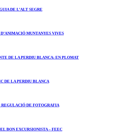
GUIA DE L’ALT SEGRE
 D’ANIMACIÓ MUNTANYES VIVES
NTE DE LA PERDIU BLANCA: EN PLOMAT
IC DE LA PERDIU BLANCA
 REGULACIÓ DE FOTOGRAFIA
DEL BON EXCURSIONISTA – FEEC