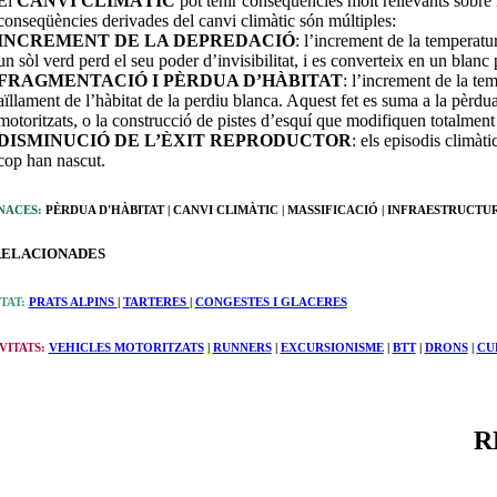
El
CANVI CLIMÀTIC
pot tenir conseqüències molt rellevants sobre 
conseqüències derivades del canvi climàtic són múltiples:
INCREMENT DE LA DEPREDACIÓ
: l’increment de la temperat
un sòl verd perd el seu poder d’invisibilitat, i es converteix en un blanc
FRAGMENTACIÓ I PÈRDUA D’HÀBITAT
: l’increment de la t
aïllament de l’hàbitat de la perdiu blanca. Aquest fet es suma a la pèr
motoritzats, o la construcció de pistes d’esquí que modifiquen totalme
DISMINUCIÓ DE L’ÈXIT REPRODUCTOR
: els episodis climà
cop han nascut.
NACES:
PÈRDUA D'HÀBITAT | CANVI CLIMÀTIC | MASSIFICACIÓ | INFRAESTRUCT
RELACIONADES
TAT:
PRATS ALPINS
|
TARTERES
|
CONGESTES I GLACERES
VITATS:
VEHICLES MOTORITZATS
|
RUNNERS
|
EXCURSIONISME
|
BTT
|
DRONS
|
CU
R