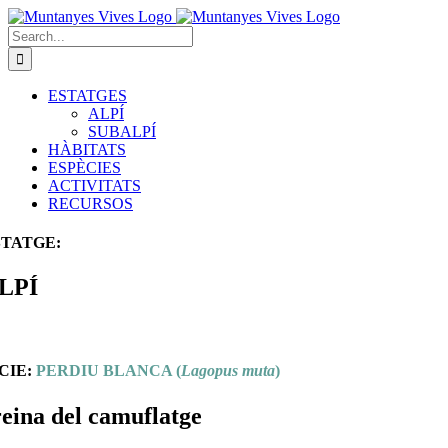
Skip
to
Search
content
for:
ESTATGES
ALPÍ
SUBALPÍ
HÀBITATS
ESPÈCIES
ACTIVITATS
RECURSOS
STATGE:
LPÍ
CIE:
PERDIU BLANCA
(
Lagopus muta
)
eina del camuflatge