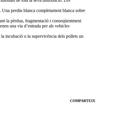
dionals de tota la seva distribució. Les
yes. Una perdiu blanca completament blanca sobre
cant la pèrdua, fragmentació i conseqüentment
enen una via d’entrada per als vehicles
la incubació o la supervivència dels pollets un
COMPARTEIX