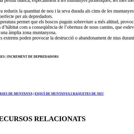
la perdiu blanca, especialment a les muntanyes pirinenques, les més meri
ura redueix la quantitat de neu i la seva durada als cims de les muntan
 perfecte per als depredadors.
emperatura permet que els boscos puguin sobreviure a més altitud, provo
dua d’hàbitat com a conseqüència de l’obertura de nous camins, que esdev
nt una àmplia zona muntanyosa.
tics extrems poden provocar la destrucció o abandonament de nius durant 
URES | INCREMENT DE DEPREDADORS
RSES DE MUNTANYA
|
ESQUÍ DE MUNTANYA I RAQUETES DE NEU
ECURSOS RELACIONATS