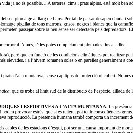
 vida ja no és possible… A tarteres, cims i prats alpins, està molt ben ada
del seu plomatge al llarg de l’any. Per tal de passar desapercebuda i s
 plomatge
pigallat de tons marrons, grisos, negres i blancs que la camuflen 
i permeten passejar sobre la neu sense ser detectada pels depredadors. 
or corporal. A més, té les potes completament plomades fins als dits.
dora)
, però que en funció de les condicions climàtiques pot realitzar pet
 més elevades, i a l’hivern romanen soles o en parelles generalment a co
s i prats d’alta muntanya, sense cap tipus de protecció ni cobert. Només c
naica
, que es troba al límit sud de la distribució de l’espècie, aïllada d
ÚDIQUES I ESPORTIVES A L’ALTA MUNTANYA
. La presència
i poden provocar estrès, que si és reiterat pot tenir conseqüències greus.
la seva reproducció. La presència humana també comporta un increment d
ls cables de les estacions d’esquí, pot ser una causa important de mortal