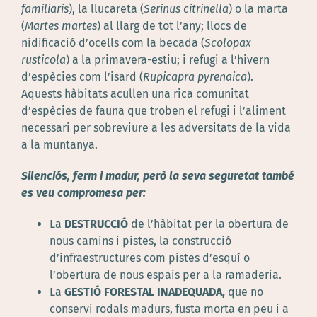
familiaris
)
, la llucareta (
Serinus citrinella
) o la marta
(
Martes martes
) al llarg de tot l’any; llocs de
nidificació d’ocells com la becada (
Scolopax
rusticola
) a la primavera-estiu; i refugi a l’hivern
d’espècies com l’isard (
Rupicapra pyrenaica
).
Aquests hàbitats acullen una rica comunitat
d’espècies de fauna que troben el refugi i l’aliment
necessari per sobreviure a les adversitats de la vida
a la muntanya.
Silenciós, ferm i madur, però la seva seguretat també
es veu compromesa per:
La
DESTRUCCIÓ
de l’hàbitat per la obertura de
nous camins i pistes, la construcció
d’infraestructures com pistes d’esquí o
l’obertura de nous espais per a la ramaderia.
La
GESTIÓ FORESTAL INADEQUADA,
que no
conservi rodals madurs, fusta morta en peu i a