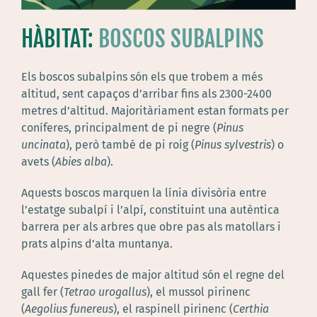
HÀBITAT:
BOSCOS SUBALPINS
Els boscos subalpins són els que trobem a més
altitud, sent capaços d’arribar fins als 2300-2400
metres d’altitud. Majoritàriament estan formats per
coníferes, principalment de pi negre (
Pinus
uncinata
), però també de pi roig (
Pinus sylvestris
) o
avets (
Abies alba
).
Aquests boscos marquen la línia divisòria entre
l’estatge subalpí i l’alpí, constituint una autèntica
barrera per als arbres que obre pas als matollars i
prats alpins d’alta muntanya.
Aquestes pinedes de major altitud són el regne del
gall fer (
Tetrao urogallus
), el mussol pirinenc
(
Aegolius funereus
), el raspinell pirinenc (
Certhia