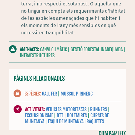
terra, i no respecti el sotabosc. O aquella que
no tingui en compte els requeriments d’hàbitat
de les espècies amenaçades que hi habiten i
els moments de l’any més sensibles en què
necessiten tranquil·litat.
AMENACES:
CANVI CLIMÀTIC | GESTIÓ FORESTAL INADEQUADA |
INFRAESTRUCTURES
PÀGINES RELACIONADES
ESPÈCIES:
GALL FER
|
MUSSOL PIRINENC
ACTIVITATS:
VEHICLES MOTORITZATS
|
RUNNERS
|
EXCURSIONISME
|
BTT
|
BOLETAIRES
|
CURSES DE
MUNTANYA
|
ESQUI DE MUNTANYA I RAQUETES
COMPARTEIX