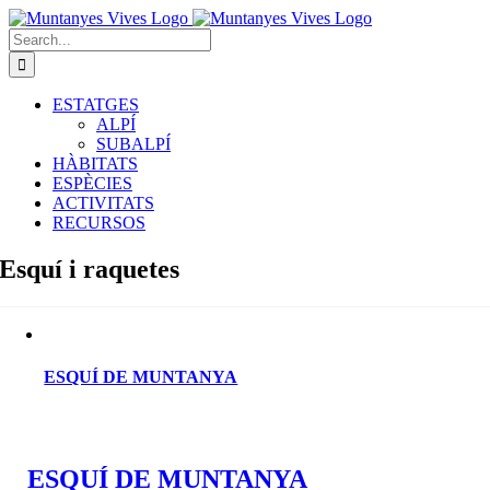
Skip
to
Search
content
for:
ESTATGES
ALPÍ
SUBALPÍ
HÀBITATS
ESPÈCIES
ACTIVITATS
RECURSOS
Esquí i raquetes
ESQUÍ DE MUNTANYA
ESQUÍ DE MUNTANYA